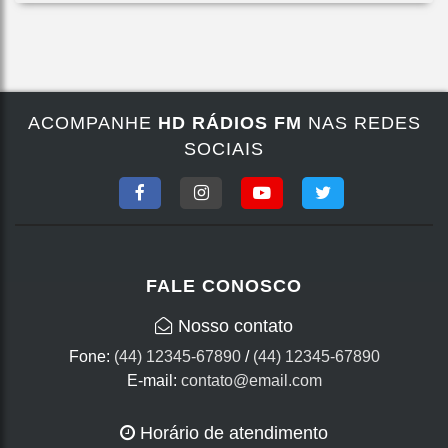
ACOMPANHE
HD RÁDIOS FM
NAS REDES
SOCIAIS
FALE CONOSCO
Termos de Uso e Privacidade
Nosso contato
Esse site utiliza cookies para melhorar sua experiência
Fone:
(44) 12345-67890
/
(44) 12345-67890
de navegação. Ao continuar o acesso, entendemos
E-mail:
contato@email.com
que você concorda com nossos Termos de Uso e
Privacidade.
Horário de atendimento
PARA MAIS INFORMAÇÕES,
ACESSE NOSSOS TERMOS