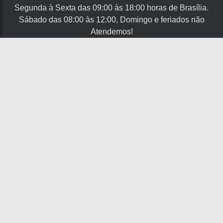
CLICANDO AQUI
Segunda à Sexta das 09:00 às 18:00 horas de Brasília.
Sábado das 08:00 às 12:00, Domingo e feriados não
PROSSEGUIR
Atendemos!
SEU NOME
SEU E-MAIL
SEU TELEFONE
MENSAGEM